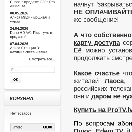
Снова в продаже G20s Pro
начнут "закрыватьс
AirMouse
НЕ ОПЛАЧИВАЙТЕ
08.05.2026
Алиса Миди - мощная и
же сообщение!
умная
24.04.2026
Dune HD AV1 Plus - уже в
А что собственно
продаже!
карту доступа
се
07.04.2026
Алиса Станция 3:
Её можно установ
алхимия света и звука
продолжать смотре
Смотреть все...
Какое счастье
что
жителей
Лаоса
,
российских телек
они и
даром не ну
КОРЗИНА
Купить на ProTV.lv
Нет товаров
По вопросам абон
Итого
€0.00
Плюс, Edem.TV, i