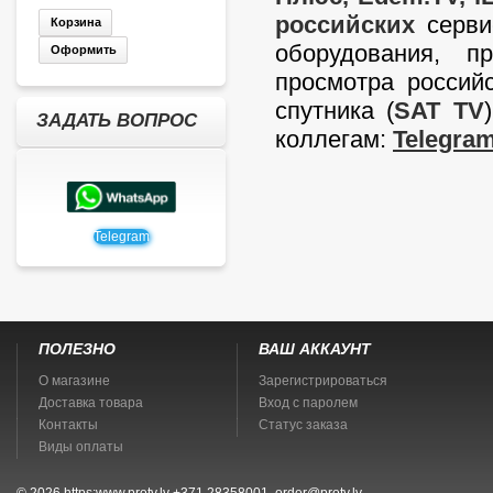
российских
сервис
Корзина
оборудования, п
Оформить
просмотра российс
спутника (
SAT TV
ЗАДАТЬ ВОПРОС
коллегам:
Telegra
Telegram
ПОЛЕЗНО
ВАШ АККАУНТ
О магазине
Зарегистрироваться
Доставка товара
Вход с паролем
Контакты
Статус заказа
Виды оплаты