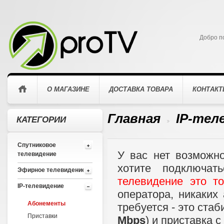
Добро п
О МАГАЗИНЕ
ДОСТАВКА ТОВАРА
КОНТАК
Главная
IP-тел
КАТЕГОРИИ
>
Спутниковое
У вас нет возможно
телевидение
хотите подключа
Эфирное телевидение
телевидение это то
IP-телевидение
оператора, никаких
Абонементы
требуется - это стаб
Приставки
Mbps
) и приставка с