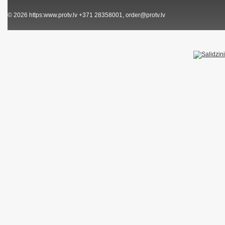
© 2026
https:www.protv.lv
+371 28358001, order@protv.lv