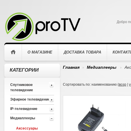
Добро п
О МАГАЗИНЕ
ДОСТАВКА ТОВАРА
КОНТАК
Главная
Медиаплееры
Ак
КАТЕГОРИИ
>
>
Сортировать по: наименованию (
возр
|
у
Спутниковое
телевидение
Эфирное телевидение
IP-телевидение
Медиаплееры
Аксессуары