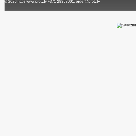
© 2026
https:www.protv.lv
+371 28358001, order@protv.lv