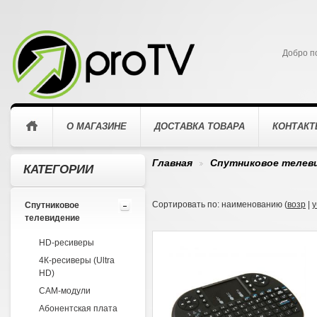
Добро п
О МАГАЗИНЕ
ДОСТАВКА ТОВАРА
КОНТАК
Главная
Спутниковое телев
КАТЕГОРИИ
>
Сортировать по: наименованию (
возр
|
у
Спутниковое
телевидение
HD-ресиверы
4К-ресиверы (Ultra
HD)
CAM-модули
Абонентская плата