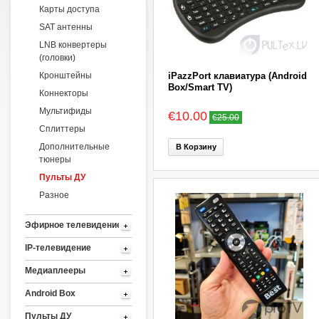
Карты доступа
SAT антенны
LNB конвертеры
(головки)
Кронштейны
iPazzPort клавиатура (Android
Box/Smart TV)
Коннекторы
Мультифиды
€10.00
€25.00
Сплиттеры
Дополнительные
В Корзину
тюнеры
Пульты ДУ
Разное
Эфирное телевидение
IP-телевидение
Медиаплееры
Android Box
Пульты ДУ