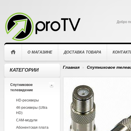
Добро п
О МАГАЗИНЕ
ДОСТАВКА ТОВАРА
КОНТАК
Главная
Спутниковое телев
КАТЕГОРИИ
>
Спутниковое
телевидение
HD-ресиверы
4К-ресиверы (Ultra
HD)
CAM-модули
Абонентская плата