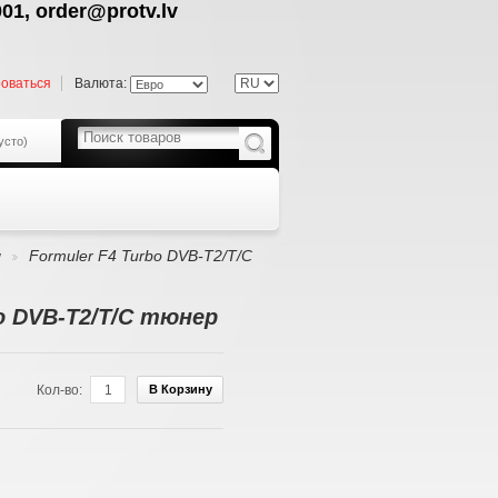
01, order@protv.lv
роваться
Валюта:
усто)
ы
Formuler F4 Turbo DVB-T2/T/C
>
bo DVB-T2/T/C тюнер
Кол-во:
В Корзину