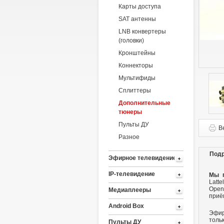
Карты доступа
SAT антенны
LNB конвертеры
(головки)
Кронштейны
Коннекторы
Мультифиды
Сплиттеры
Дополнительные
тюнеры
Пульты ДУ
В
Разное
Под
Эфирное телевидение
IP-телевидение
Мы п
Latt
Open
Медиаплееры
приё
Android Box
Эфир
толь
Пульты ДУ