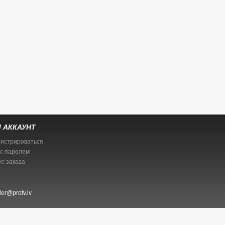
 АККАУНТ
гистрироваться
 с паролем
ус заказа
er@protv.lv