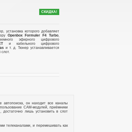
СКИДКА!
р, установка которого добавляет
веру
Openbox Formuler F4 Turbo
,
земного эфирного цифрового
ET
и кабельного цифрового
vas
и т. д. Тюнер устанавливается
 слот.
е автопоиска, он находит все каналы
использование CAM-модулей, приёмники
, достаточно лишь установить в слот
ми телеканалами, и перемешивать как