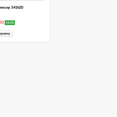
ексер S4162D
00
€4.00
орзину