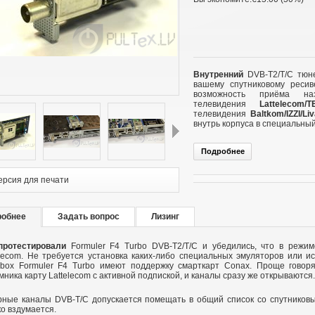
Внутренний
DVB-T2/T/C тюне
вашему спутниковому реси
возможность приёма на
телевидения
Lattelecom/T
телевидения
Baltkom/IZZI/Li
внутрь корпуса в специальный
Подробнее
След.
ерсия для печати
робнее
Задать вопрос
Лизинг
ротестировали
Formuler F4 Turbo DVB-T2/T/C и убедились, что в режим
elecom. Не требуется установка каких-либо специальных эмуляторов или 
box Formuler F4 Turbo имеют поддержку смарткарт Conax. Проще говоря
мника карту Lattelecom с активной подпиской, и каналы сразу же открываются.
ные каналы DVB-T/C допускается помещать в общий список со спутниковы
ко вздумается.