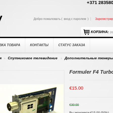
+371 283580
Добро пожаловать (
вход с паролем
)
Зарегистри
КОРЗИНА:
(п
ВКА ТОВАРА
КОНТАКТЫ
СТАТУС ЗАКАЗА
я
Спутниковое телевидение
Дополнительные тюнер
>
>
Formuler F4 Tur
€15.00
€30.00
Вы экономите:
€15.00 (50%)