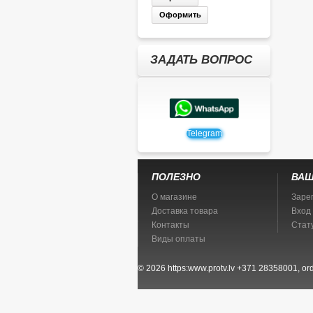
Оформить
ЗАДАТЬ ВОПРОС
Telegram
ПОЛЕЗНО
ВАШ
О магазине
Заре
Доставка товара
Вход
Контакты
Стат
Виды оплаты
© 2026
https:www.protv.lv
+371 28358001, ord