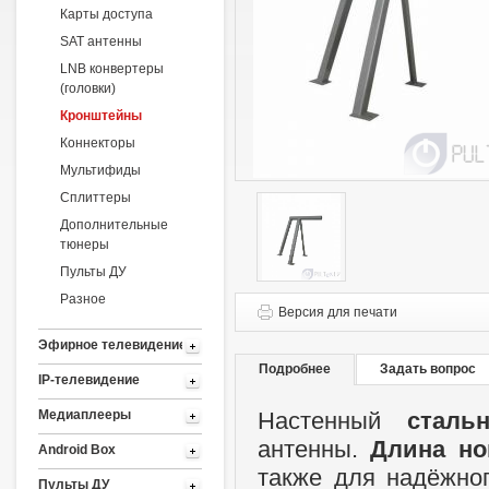
Карты доступа
SAT антенны
LNB конвертеры
(головки)
Кронштейны
Коннекторы
Мультифиды
Сплиттеры
Дополнительные
тюнеры
Пульты ДУ
Разное
Версия для печати
Эфирное телевидение
Подробнее
Задать вопрос
IP-телевидение
Медиаплееры
Настенный
сталь
антенны.
Длина но
Android Box
также для надёжно
Пульты ДУ