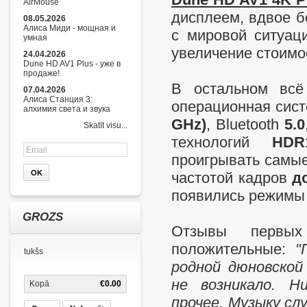
AirMouse
дисплеем, вдвое б
08.05.2026
Алиса Миди - мощная и
с мировой ситуац
умная
увеличение стоимо
24.04.2026
Dune HD AV1 Plus - уже в
продаже!
В остальном вс
07.04.2026
Алиса Станция 3:
операционная сис
алхимия света и звука
GHz)
, Bluetooth
5.0
Skatīt visu...
технологий
HDR
проигрывать самы
частотой кадров
до
появились режимы
GROZS
Отзывы первых 
положительные:
"
tukšs
родной дюновской
не возникало. Н
Kopā
€0.00
прочее. Музыку сл