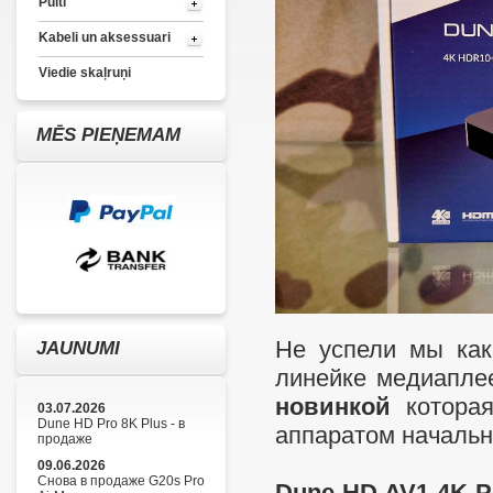
Pulti
Kabeli un aksessuari
Viedie skaļruņi
MĒS PIEŅEMAM
Не успели мы как
JAUNUMI
линейке медиапле
новинкой
которая
03.07.2026
Dune HD Pro 8K Plus - в
аппаратом начальн
продаже
09.06.2026
Снова в продаже G20s Pro
Dune HD AV1 4K P