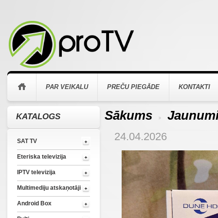
PAR VEIKALU
PREČU PIEGĀDE
KONTAKTI
Sākums
Jaunum
KATALOGS
>
24.04.2026
SAT TV
Eteriska televizija
IPTV televizija
Multimediju atskaņotāji
Android Box