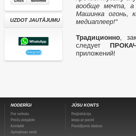
Grozs
Noformēt
вообще мечта, а
Машинка огонь, к
UZDOT JAUTĀJUMU
медиаплеер!"
Традиционно
, за
следует
ПРОКА
приложений!
Telegram
NODERĪGI
JŪSU KONTS
Par veikalu
Reģistrācija
Preču piegāde
Ieeja ar paroli
Kontakti
Pasūtījuma statuss
Apmaksas veidi