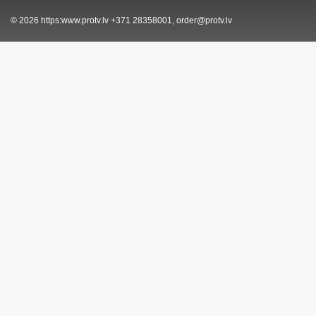
© 2026
https:www.protv.lv
+371 28358001, order@protv.lv