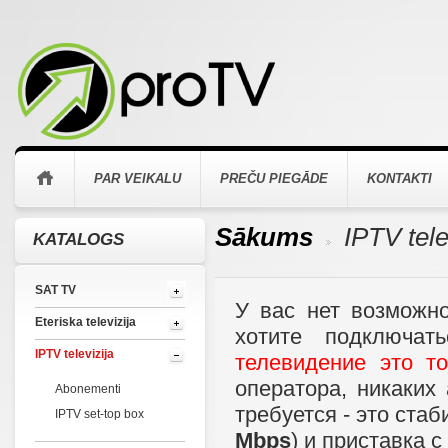
PAR VEIKALU
PREČU PIEGĀDE
KONTAKTI
Sākums
IPTV tele
KATALOGS
>
SAT TV
У вас нет возможно
Eteriska televizija
хотите подключа
IPTV televizija
телевидение это то
оператора, никаких
Abonementi
требуется - это стаб
IPTV set-top box
Mbps
) и приставка с