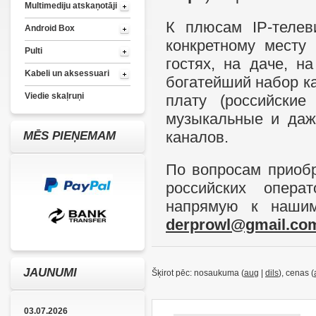
Multimediju atskaņotāji
К плюсам IP-телев
Android Box
конкретному месту 
Pulti
гостях, на даче, н
Kabeli un aksessuari
богатейший набор к
Viedie skaļruņi
плату (российские
музыкальные и даж
каналов.
MĒS PIEŅEMAM
По вопросам приоб
российских опера
напрямую к нашим
derprowl@gmail.co
JAUNUMI
Šķirot pēc: nosaukuma (
aug
|
dils
), cenas (
03.07.2026