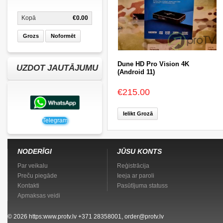
Kopā
€0.00
Grozs
Noformēt
Dune HD Pro Vision 4K
UZDOT JAUTĀJUMU
(Android 11)
€215.00
Ielikt Grozā
Telegram
NODERĪGI
JŪSU KONTS
Par veikalu
Reģistrācija
Preču piegāde
Ieeja ar paroli
Kontakti
Pasūtījuma statuss
Apmaksas veidi
© 2026
https:www.protv.lv
+371 28358001, order@protv.lv