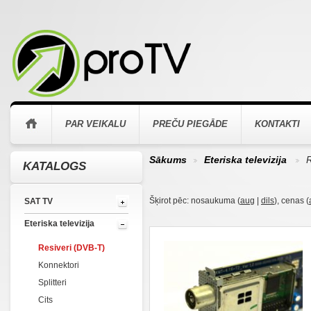
PAR VEIKALU
PREČU PIEGĀDE
KONTAKTI
Sākums
Eteriska televizija
R
KATALOGS
>
>
Šķirot pēc: nosaukuma (
aug
|
dils
), cenas (
SAT TV
Eteriska televizija
Resiveri (DVB-T)
Konnektori
Splitteri
Cits