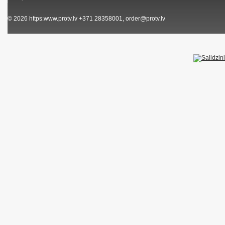
© 2026
https:www.protv.lv
+371 28358001, order@protv.lv