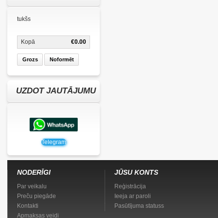
tukšs
Kopā
€0.00
Grozs
Noformēt
UZDOT JAUTĀJUMU
Telegram
NODERĪGI
JŪSU KONTS
Par veikalu
Reģistrācija
Preču piegāde
Ieeja ar paroli
Kontakti
Pasūtījuma statuss
Apmaksas veidi