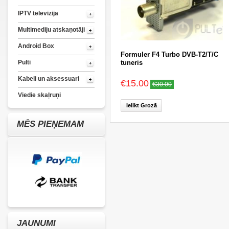
IPTV televizija
Multimediju atskaņotāji
Android Box
Formuler F4 Turbo DVB-T2/T/C
Pulti
tuneris
Kabeli un aksessuari
€15.00
€30.00
Viedie skaļruņi
Ielikt Grozā
MĒS PIEŅEMAM
JAUNUMI