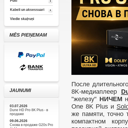
Pulti
Kabeli un aksessuari
Viedie skaļruņi
MĒS PIEŅEMAM
После длительног
JAUNUMI
8K-медиаплеер
D
"железу"
НИЧЕМ
н
One 8K Plus и
Sol
03.07.2026
Dune HD Pro 8K Plus - в
же памяти, точно 
продаже
компактном корп
09.06.2026
Снова в продаже G20s Pro