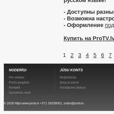
русском языке!
- Доступны разны
- Возможна настр
- Оформление
под
Купить на ProTV.lv
1
2
3
4
5
6
7
NODERĪGI
JŪSU KONTS
Par veikalu
Reģistrācija
Preču piegāde
Ieeja ar paroli
Kontakti
Pasūtījuma statuss
Apmaksas veidi
© 2026
https:www.protv.lv
+371 28358001, order@protv.lv