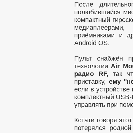
После длительно
полюбившийся мес
компактный гироск
медиаплеерами
приёмниками и д
Android OS.
Пульт снабжён п
технологии
Air Mo
радио RF,
так чт
приставку,
ему "н
если в устройстве
комплектный USB-R
управлять при пом
Кстати говоря это
потерялся родной 