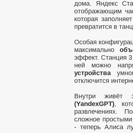
дома. Яндекс Ст
отображающим час
которая заполняет
превратится в тан
Особая конфигурац
максимально
об
эффект. Станция 3
ней можно нап
устройства
умног
отключится интерн
Внутри живёт 
(YandexGPT)
, ко
развлечениях. П
сложное простыми 
- теперь Алиса л