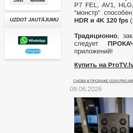
Grozs
Noformēt
P7 FEL, AV1, HLG,
"монстр" способе
HDR и 4K 120 fps
(
UZDOT JAUTĀJUMU
Традиционно
, за
следует
ПРОКА
приложений!
Telegram
Купить на ProTV.lv
СНОВА В ПРОДАЖЕ G20S PRO A
09.06.2026