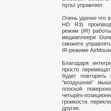
пульт управляет.
Очень удачно что 
HD R3) производ
режим (IR) работ
медиаплеере Dune
сможете управлять
IR-режиме AirMouse
Благодаря интегр
просто перемещат
будет повторять
"воздушная" мыш
плоской поверхн
четырёх-позиционн
громкости, перекл
другие.