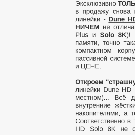
Эксклюзивно
ТОЛЬ
в продажу снова
линейки -
Dune HD
НИЧЕМ
не отлича
Plus и
Solo 8K
)!
памяти, точно та
компактном корп
пассивной систем
и ЦЕНЕ.
Откроем "страшн
линейки Dune HD 
местном)... Всё
внутренние жёстк
накопителями, а 
Соответственно в
HD Solo 8K не о