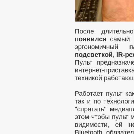
После длительно
появился
самый "
эргономичный
г
подсветкой
,
IR-р
Пульт предназнач
интернет-приста
техникой работаю
Работает пульт к
так и по технолог
"спрятать" медиап
этом чтобы пульт м
видимости, ей
н
Bluetooth обязате