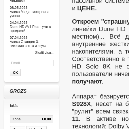
пассивной систем
AirMouse
и
ЦЕНЕ.
08.05.2026
Алиса Миди - мощная и
умная
Откроем "страшн
24.04.2026
Dune HD AV1 Plus - уже в
линейки Dune HD 
продаже!
местном)... Всё
07.04.2026
Алиса Станция 3:
внутренние жёстк
алхимия света и звука
накопителями, а 
Skatīt visu...
Соответственно в
HD Solo 8K не о
пользователи ниче
получают.
GROZS
Аппарат базирует
S928X
, несёт на 
tukšs
"рулит" всем связ
11.
В активе нов
Kopā
€0.00
технологий: Dolby V