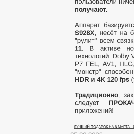
пользователи ниче
получают.
Аппарат базирует
S928X
, несёт на 
"рулит" всем связ
11.
В активе нов
технологий: Dolby V
P7 FEL, AV1, HLG,
"монстр" способе
HDR и 4K 120 fps
(
Традиционно
, за
следует
ПРОКА
приложений!
ЛУЧШИЙ ПОДАРОК НА 8 МАРТА -