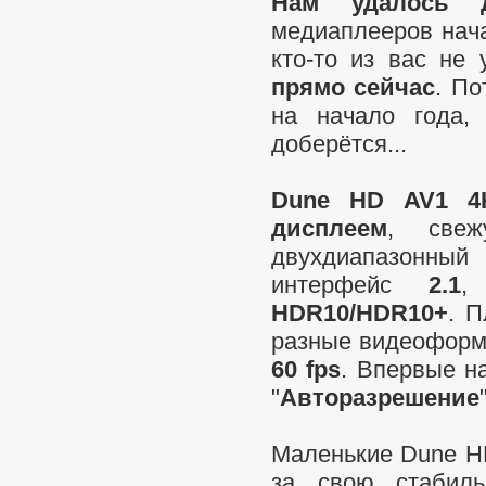
Нам удалось д
медиаплееров нач
кто-то из вас не
прямо сейчас
. По
на начало года,
доберётся...
Dune HD AV1 4
дисплеем
, све
двухдиапазонный 
интерфейс
2.1
,
HDR10/HDR10+
. 
разные видеоформ
60 fps
. Впервые н
"
Авторазрешение
Маленькие Dune 
за свою стабиль