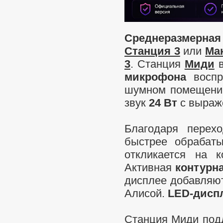
Среднеразмерная
Станция 3
или
Ма
3
. Станция
Миди
в
микрофона
воспр
шумном помещении
звук
24 Вт
с выраж
Благодаря перех
быстрее обрабат
откликается на 
Активная
контурн
дисплее добавляют
Алисой.
LED-дисп
Станция Миди подд