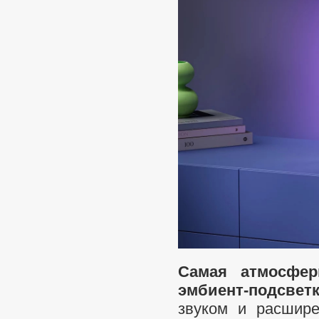
Cамая атмосфер
эмбиент-подсвет
звуком и расшир