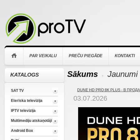
PAR VEIKALU
PREČU PIEGĀDE
KONTAKTI
Sākums
Jaunumi
KATALOGS
>
DUNE HD PRO 8K PLUS - В ПРОД
SAT TV
03.07.2026
Eteriska televizija
IPTV televizija
Multimediju atskaņotāji
Android Box