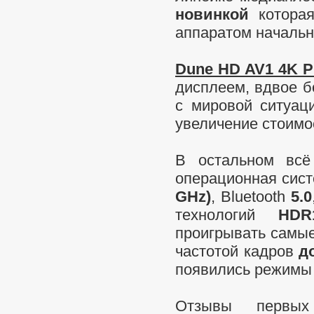
новинкой
которая
аппаратом начальн
Dune HD AV1 4K P
дисплеем, вдвое б
с мировой ситуац
увеличение стоимо
В остальном вс
операционная сис
GHz)
, Bluetooth
5.0
технологий
HDR
проигрывать самы
частотой кадров
до
появились режимы
Отзывы первых 