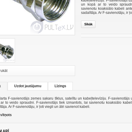
kabeļtelevīziju
.
F
-
savienotājs
uz
un kopā
ar to
veido
spraud
savienotu
koaksiālo
kabeli
ant
sadalītāja
.
Ar
F
-
savienotāju
, ir ļo
Sīkāk
rukāt
k
Uzdot jautājumu
Līzings
arta
F
-
savienotājs
zemes sakaru tīklus,
satelītu
un
kabeļtelevīziju
.
F
-
savienotājs
ar to
veido
spraudni
.
F
-
savienotājs
tiek izmantots, lai
savienotu
koaksiālo
kabel
ītāja
.
Ar
F
-
savienotāju
, ir ļoti
viegli un
ātri
savienot
kabeli
.
 vītņots
M ARĪ