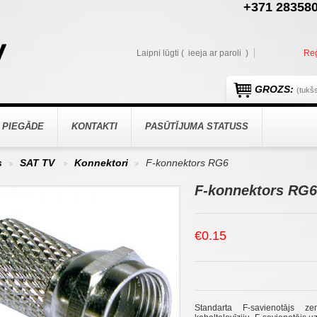
+371 283580
Laipni lūgti (
ieeja ar paroli
)
Reģ
GROZS:
(tukš
 PIEGĀDE
KONTAKTI
PASŪTĪJUMA STATUSS
s
SAT TV
Konnektori
F-konnektors RG6
>
>
>
F-konnektors RG6
€0.15
Standarta
F
-
savienotājs
ze