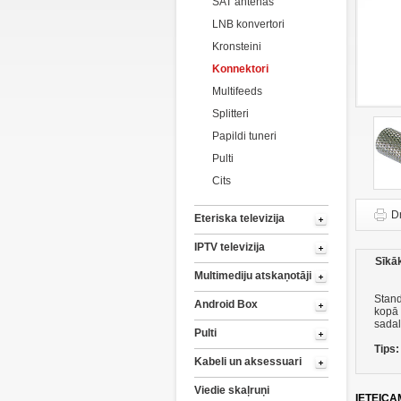
SAT antenas
LNB konvertori
Kronsteini
Konnektori
Multifeeds
Splitteri
Papildi tuneri
Pulti
Cits
D
Eteriska televizija
IPTV televizija
Sīkā
Multimediju atskaņotāji
Stand
Android Box
kopā
sadal
Pulti
Tips:
Kabeli un aksessuari
Viedie skaļruņi
IETEICA