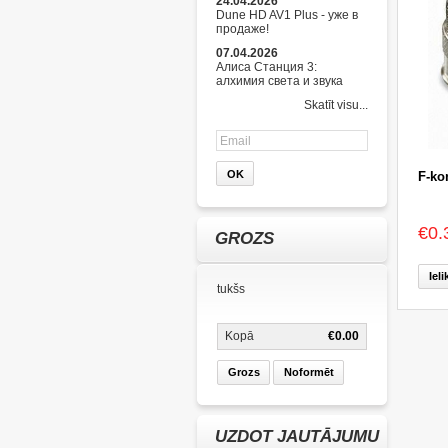
24.04.2026
Dune HD AV1 Plus - уже в
продаже!
07.04.2026
Алиса Станция 3:
алхимия света и звука
Skatīt visu...
F-ko
€0.
GROZS
Iel
tukšs
Kopā
€0.00
Grozs
Noformēt
UZDOT JAUTĀJUMU