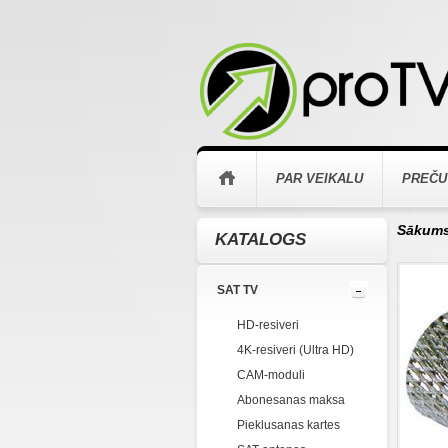
PAR VEIKALU
PREČU
Sākum
KATALOGS
SAT TV
HD-resiveri
4K-resiveri (Ultra HD)
CAM-moduli
Abonesanas maksa
Pieklusanas kartes