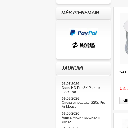
MĒS PIEŅEMAM
JAUNUMI
SAT 
03.07.2026
€2.
Dune HD Pro 8K Plus - в
продаже
09.06.2026
Iel
Снова в продаже G20s Pro
AirMouse
08.05.2026
Алиса Миди - мощная и
умная