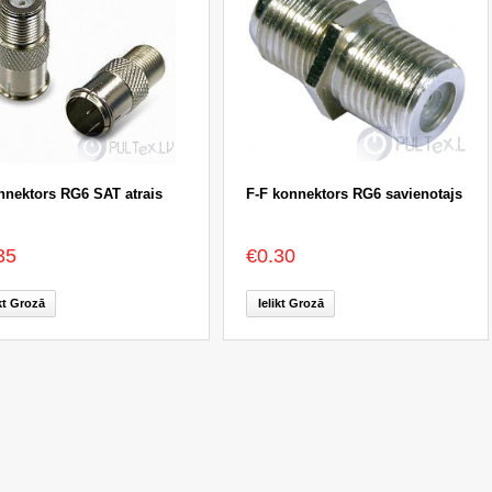
nnektors RG6 SAT atrais
F-F konnektors RG6 savienotajs
35
€0.30
ikt Grozā
Ielikt Grozā