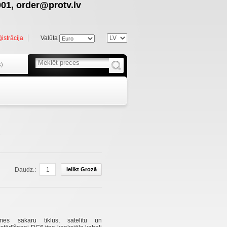
01, order@protv.lv
istrācija
Valūta
s)
Daudz.:
Ielikt Grozā
mes sakaru tīklus,
satelītu
un