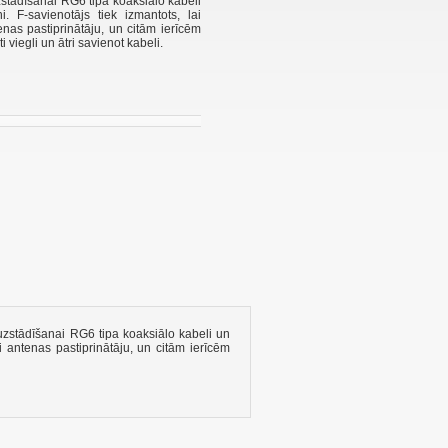
stādīšanai
RG6
tipa
koaksiālo
kabeli
ni
.
F
-
savienotājs
tiek izmantots, lai
enas
pastiprinātāju
,
un
citām ierīcēm
ti
viegli un
ātri
savienot
kabeli
.
uzstādīšanai
RG6
tipa
koaksiālo
kabeli
un
i
antenas
pastiprinātāju
,
un
citām ierīcēm