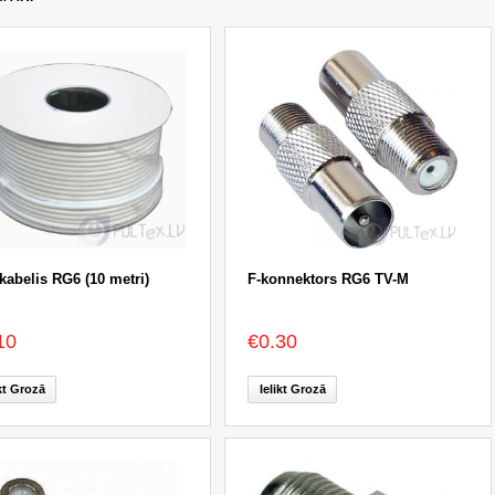
kabelis RG6 (10 metri)
F-konnektors RG6 TV-M
10
€0.30
ikt Grozā
Ielikt Grozā