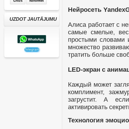
Grozs
Noformēt
Нейросеть Yandex
UZDOT JAUTĀJUMU
Алиса работает с н
самые смелые, вес
простыми словами и
множество развиваю
Telegram
тратить больше своб
LED-экран с анима
Каждый может загля
комплимент, зажму
загрустит. А ес
активировать секре
Технология эмоцио