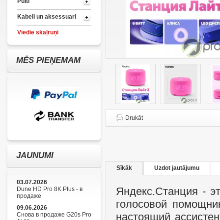
Pulti
Kabeli un aksessuari
Viedie skaļruņi
MĒS PIEŅEMAM
Drukāt
JAUNUMI
Sīkāk
Uzdot jautājumu
03.07.2026
Яндекс.Станция - э
Dune HD Pro 8K Plus - в
продаже
голосовой помощник
09.06.2026
настоящий ассистен
Снова в продаже G20s Pro