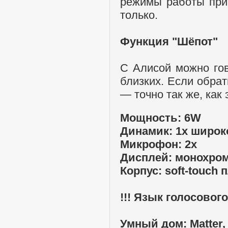
режимы работы приб
только.
Функция "Шёпот"
С Алисой можно гов
близких. Если обрат
— точно так же, как
Мощность: 6W
Динамик: 1x широ
Микрофон: 2x
Дисплей: монохром
Корпус: soft-touch 
!!! Язык голосовог
Умный дом:
Matter,