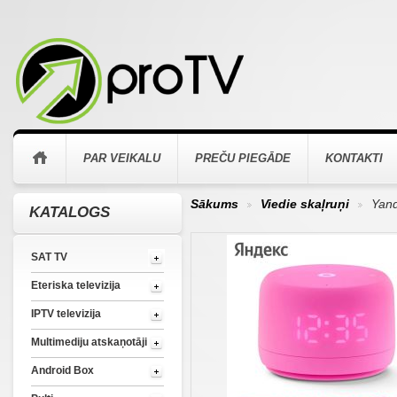
PAR VEIKALU
PREČU PIEGĀDE
KONTAKTI
Sākums
Viedie skaļruņi
Yand
KATALOGS
>
>
SAT TV
Eteriska televizija
IPTV televizija
Multimediju atskaņotāji
Android Box