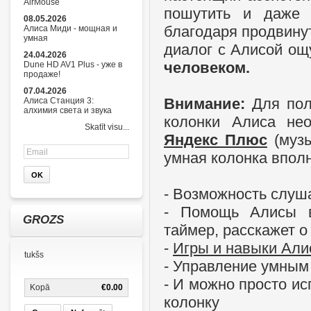
AirMouse
пошутить и даже 
08.05.2026
благодаря продвину
Алиса Миди - мощная и
умная
диалог с Алисой ощ
24.04.2026
человеком.
Dune HD AV1 Plus - уже в
продаже!
07.04.2026
Внимание:
Для пол
Алиса Станция 3:
алхимия света и звука
колонки Алиса не
Skatīt visu...
Яндекс Плюс
(музы
умная колонка впол
- Возможность слуш
- Помощь Алисы в 
GROZS
таймер, расскажет о
-
Игры и навыки Ал
tukšs
- Управление умным
- И можно просто ис
Kopā
€0.00
колонку