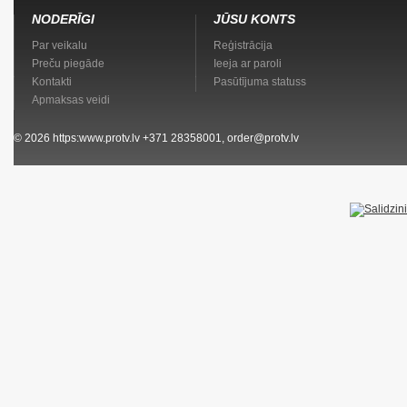
NODERĪGI
JŪSU KONTS
Par veikalu
Reģistrācija
Preču piegāde
Ieeja ar paroli
Kontakti
Pasūtījuma statuss
Apmaksas veidi
© 2026
https:www.protv.lv
+371 28358001, order@protv.lv