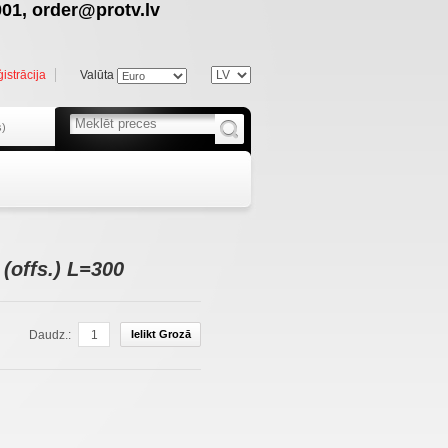
01, order@protv.lv
istrācija
Valūta
s)
(offs.) L=300
Daudz.:
Ielikt Grozā