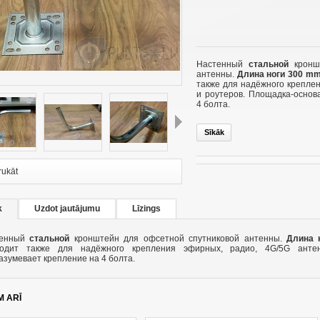
Настенный
стальной
кроншт
антенны.
Длина ноги 300 m
также для надёжного крепле
и роутеров. Площадка-основ
4 болта.
Sīkāk
След.
rukāt
k
Uzdot jautājumu
Līzings
тенный
стальной
кронштейн для офсетной спутниковой антенны.
Длина 
одит также для надёжного крепления эфирных, радио, 4G/5G антен
азумевает крепление на 4 болта.
M ARĪ