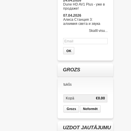
24.04.2026
Dune HD AV1 Plus - уже в
продаже!
07.04.2026
Алиса Станция 3:
алхимия света и звука
Skatīt visu...
GROZS
tukšs
Kopā
€0.00
Grozs
Noformēt
UZDOT JAUTĀJUMU