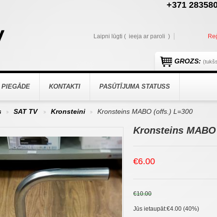
+371 283580
Laipni lūgti (
ieeja ar paroli
)
Reģ
GROZS:
(tukš
 PIEGĀDE
KONTAKTI
PASŪTĪJUMA STATUSS
s
SAT TV
Kronsteini
Kronsteins MABO (offs.) L=300
>
>
>
Kronsteins MABO 
€6.00
€10.00
Jūs ietaupāt:
€4.00 (40%)