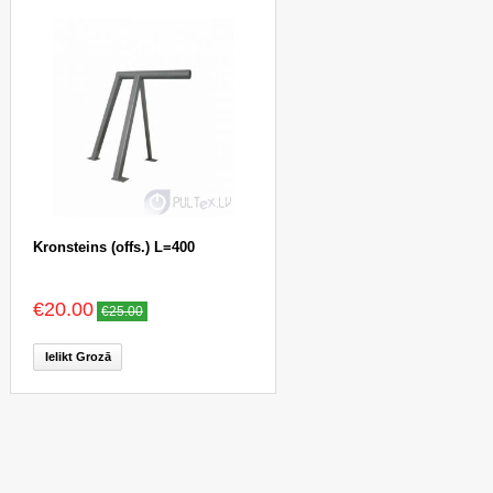
Kronsteins (offs.) L=400
€20.00
€25.00
Ielikt Grozā