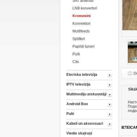
SAT antenas
LNB konvertori
Kronsteini
Konnektori
Multifeeds
Splitteri
Papildi tuneri
Pulti
Cits
D
Eteriska televizija
IPTV televizija
Sīkā
Multimediju atskaņotāji
Нас
Android Box
Подх
подр
Pulti
Kabeli un aksessuari
IETEICA
Viedie skaļruņi