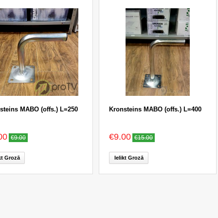
steins MABO (offs.) L=250
Kronsteins MABO (offs.) L=400
00
€9.00
€9.00
€15.00
ikt Grozā
Ielikt Grozā