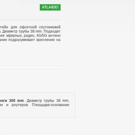
ATLAIDE!
ейн для офсетной спутниковой
m
. Диаметр трубы 38 mm. Подходит
ния эфирных, радио, 4G/5G антенн
ание подразумевает крепление на
ноги 300 mm
. Диаметр трубы 38 mm.
н и роутеров. Площадка-основание