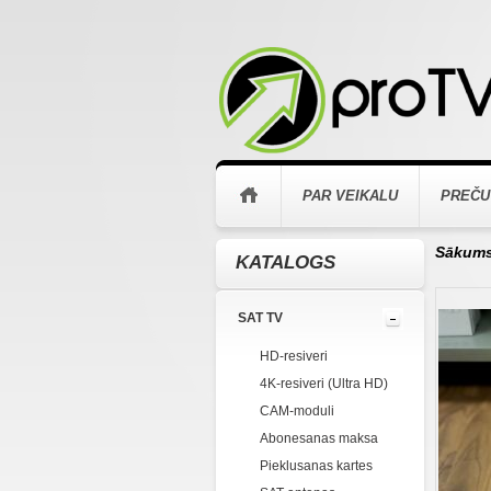
PAR VEIKALU
PREČU
Sākum
KATALOGS
SAT TV
HD-resiveri
4K-resiveri (Ultra HD)
CAM-moduli
Abonesanas maksa
Pieklusanas kartes