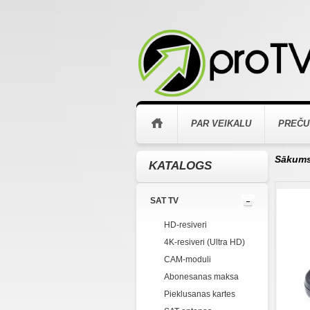
PAR VEIKALU
PREČU
Sākum
KATALOGS
SAT TV
HD-resiveri
4K-resiveri (Ultra HD)
CAM-moduli
Abonesanas maksa
Pieklusanas kartes