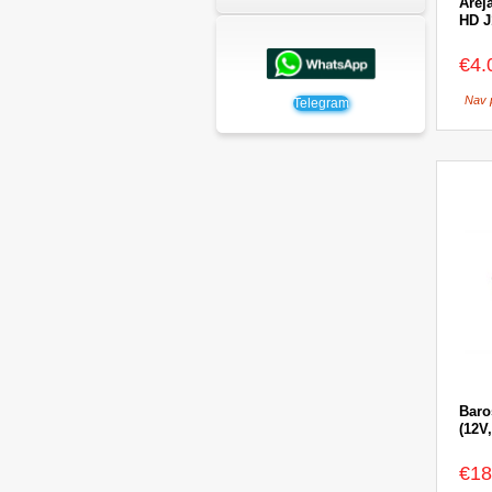
Ārēj
HD J
€4.
Nav 
Telegram
Baro
(12V,
€18