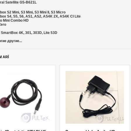
al Satellite GS-B621L
ox S2 Mini, S3 Mini, S3 Mini II, S3 Micro
ox S4, S5, S6, AS1, AS2, AS4K 2X, AS4K CI Lite
o Mini Combo HD
Zero
 SmartBox 4K, 301, 303D, Lite 53D
гие другие...
M ARĪ