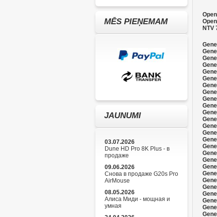
Open
MĒS PIEŅEMAM
Open
NTV 
Gene
Gene
Gener
Gene
Gene
Gene
Gene
Gene
Gene
Gene
Gene
JAUNUMI
Gene
Gener
Gener
Gener
03.07.2026
Gener
Dune HD Pro 8K Plus - в
Gener
продаже
Gener
Gener
09.06.2026
Gener
Снова в продаже G20s Pro
Gener
AirMouse
Gene
08.05.2026
Gener
Алиса Миди - мощная и
Gene
умная
Gener
Gener