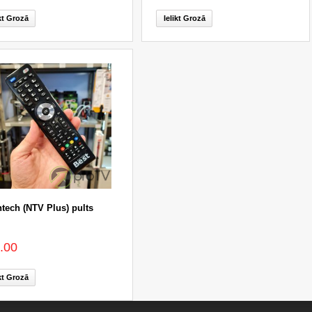
ikt Grozā
Ielikt Grozā
tech (NTV Plus) pults
.00
ikt Grozā