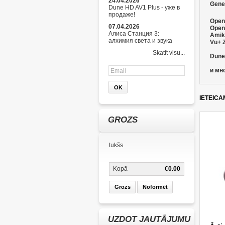
24.04.2026
Gener
Dune HD AV1 Plus - уже в
продаже!
Openb
07.04.2026
Openb
Алиса Станция 3:
Amik
алхимия света и звука
Vu+ 
Skatīt visu...
Dune
и мно
IETEICA
GROZS
tukšs
Kopā
€0.00
Grozs
Noformēt
UZDOT JAUTĀJUMU