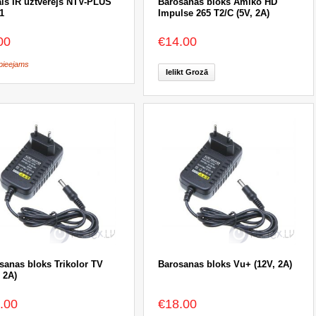
ais IR uztvērējs NTV-PLUS
Barosanas bloks Amiko HD
1
Impulse 265 T2/C (5V, 2A)
00
€14.00
pieejams
Ielikt Grozā
sanas bloks Trikolor TV
Barosanas bloks Vu+ (12V, 2A)
 2A)
.00
€18.00