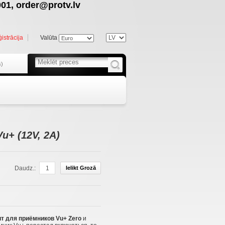
01, order@protv.lv
istrācija
Valūta
s)
u+ (12V, 2A)
Daudz.:
Ielikt Grozā
т для приёмников Vu+ Zero
и