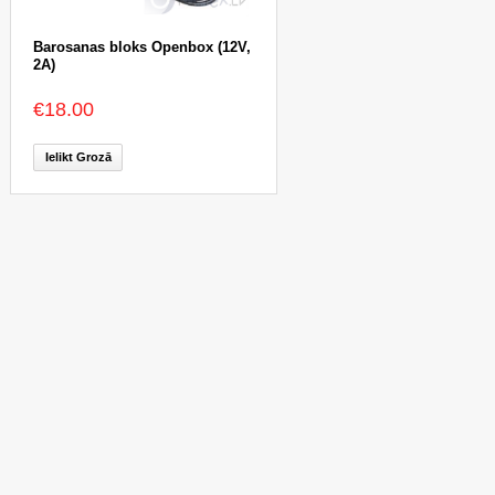
Barosanas bloks Openbox (12V,
2A)
€18.00
Ielikt Grozā