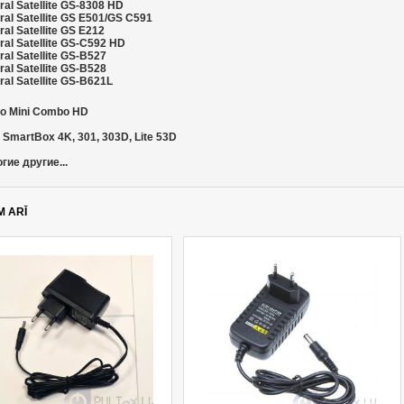
al Satellite GS-8308 HD
ral Satellite GS E501/GS C591
al Satellite GS E212
ral Satellite GS-C592 HD
al Satellite GS-B527
al Satellite GS-B528
al Satellite GS-B621L
o Mini Combo HD
 SmartBox 4K, 301, 303D, Lite 53D
гие другие...
M ARĪ