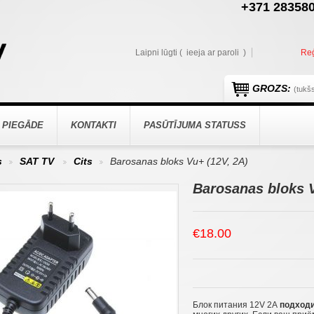
+371 283580
Laipni lūgti (
ieeja ar paroli
)
Reģ
GROZS:
(tukš
 PIEGĀDE
KONTAKTI
PASŪTĪJUMA STATUSS
s
SAT TV
Cits
Barosanas bloks Vu+ (12V, 2A)
>
>
>
Barosanas bloks V
€18.00
Блок питания 12V 2А
подходи