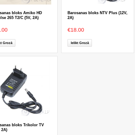
sanas bloks Amiko HD
Barosanas bloks NTV Plus (12V,
lse 265 T2/C (5V, 2A)
2A)
.00
€18.00
ikt Grozā
Ielikt Grozā
sanas bloks Trikolor TV
 2A)