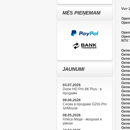
Vu+ 
MĒS PIEŅEMAM
Openb
Openb
Open
Open
NTV 
Gene
Gene
Gener
Gene
Gene
JAUNUMI
Gene
Gene
Gene
Gene
03.07.2026
Gene
Dune HD Pro 8K Plus - в
Gene
продаже
Gene
Gener
09.06.2026
Gener
Снова в продаже G20s Pro
Gener
AirMouse
Gener
08.05.2026
Gener
Алиса Миди - мощная и
Gener
умная
Gener
Gener