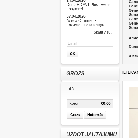
24.04.2026
Gener
Dune HD AV1 Plus - уже в
Gene
продаже!
Gener
Gene
07.04.2026
Gener
Алиса Станция 3:
Gener
алхимия света и звука
Gener
Skatīt visu...
Amik
Dune
и мно
IETEICA
GROZS
tukšs
Kopā
€0.00
Grozs
Noformēt
UZDOT JAUTĀJUMU