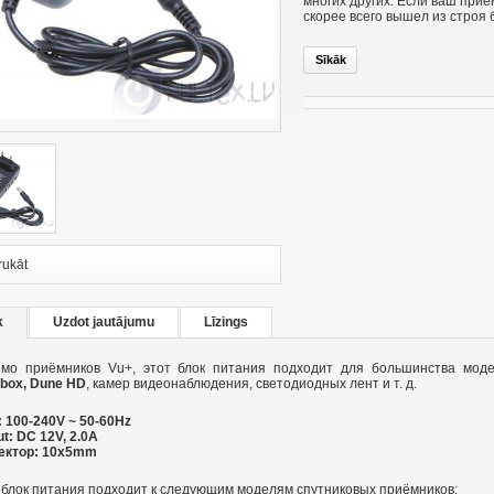
многих других. Если ваш приё
скорее всего вышел из строя 
Sīkāk
rukāt
k
Uzdot jautājumu
Līzings
мо приёмников Vu+, этот блок питания подходит для большинства мо
box, Dune HD
, камер видеонаблюдения, светодиодных лент и т. д.
: 100-240V ~ 50-60Hz
t: DC 12V, 2.0A
ектор: 10x5mm
 блок питания подходит к следующим моделям спутниковых приёмников: