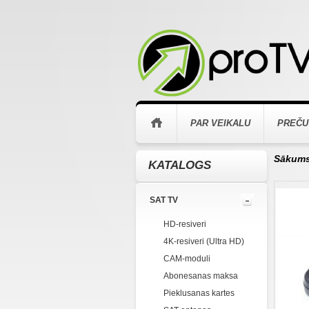
PAR VEIKALU
PREČU
Sākum
KATALOGS
SAT TV
HD-resiveri
4K-resiveri (Ultra HD)
CAM-moduli
Abonesanas maksa
Pieklusanas kartes