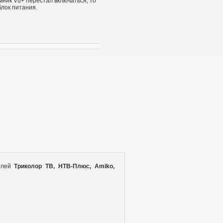
мник Vu+ перестал включаться, то
блок питания.
делей
Триколор ТВ, НТВ-Плюс, Amiko,