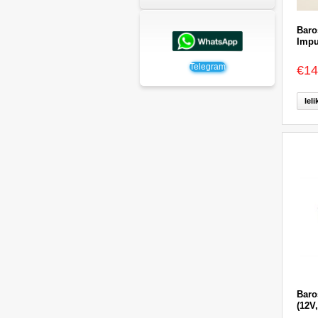
Baro
Impu
Telegram
€14
Iel
Baro
(12V,