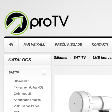
PAR VEIKALU
PREČU PIEGĀDE
KONTAKTI
Sākums
SAT TV
LNB konver
KATALOGS
>
>
SAT TV
HD-resiveri
4K-resiveri (Ultra HD)
CAM-moduli
Abonesanas maksa
Pieklusanas kartes