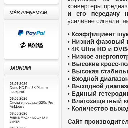
конвертеры предна
MĒS PIEŅEMAM
и его передачу 
усиление сигнала, 
• Коэффициент шум
• Низкий фазовый ш
•
4K Ultra HD и
DVB
• Низкое энергопо
•
Высокие кросс-п
JAUNUMI
•
Высокая стабиль
• Входной диапазон:
03.07.2026
• Выходной диапазо
Dune HD Pro 8K Plus - в
продаже
• Единый гетеродин
09.06.2026
• Влагозащитный к
Снова в продаже G20s Pro
AirMouse
• Количество выхо
08.05.2026
Алиса Миди - мощная и
Сайт производите
умная