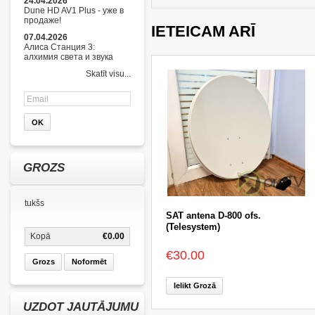
24.04.2026
Dune HD AV1 Plus - уже в
продаже!
IETEICAM ARĪ
07.04.2026
Алиса Станция 3:
алхимия света и звука
Skatīt visu...
GROZS
tukšs
SAT antena D-800 ofs.
(Telesystem)
Kopā
€0.00
€30.00
Grozs
Noformēt
Ielikt Grozā
UZDOT JAUTĀJUMU