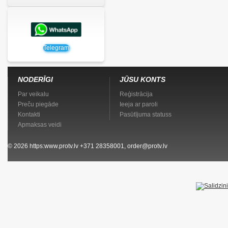
Telegram
NODERĪGI
JŪSU KONTS
Par veikalu
Reģistrācija
Preču piegāde
Ieeja ar paroli
Kontakti
Pasūtījuma statuss
Apmaksas veidi
© 2026
https:www.protv.lv
+371 28358001, order@protv.lv