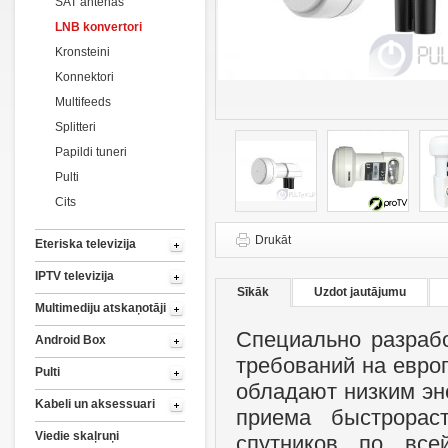
SAT antenas
LNB konvertori
Kronsteini
Konnektori
Multifeeds
Splitteri
Papildi tuneri
Pulti
Cits
Drukāt
Eteriska televizija
IPTV televizija
Sīkāk
Uzdot jautājumu
Multimediju atskaņotāji
Специально разраб
Android Box
требований на евро
Pulti
обладают низким эн
Kabeli un aksessuari
приема быстрорас
Viedie skaļruņi
спутников по все